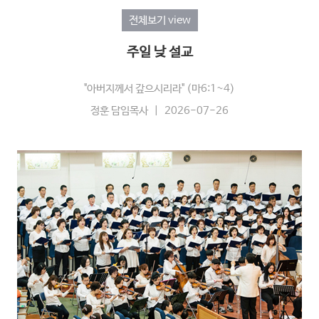
전체보기 view
주일 낮 설교
"아버지께서 갚으시리라" (마6:1~4)
정훈 담임목사 | 2026-07-26