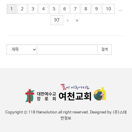
1
2
3
4
5
6
7
8
9
10
...
97
검색
Copyright © 118 Hansolution all right reserved. Designed by (주)스데
반정보