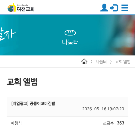
>
나눔터
>
교회 앨범
교회 앨범
[개업광고] 공룡이꼬마김밥
2026-05-16 19:07:20
이정식
조회수
363