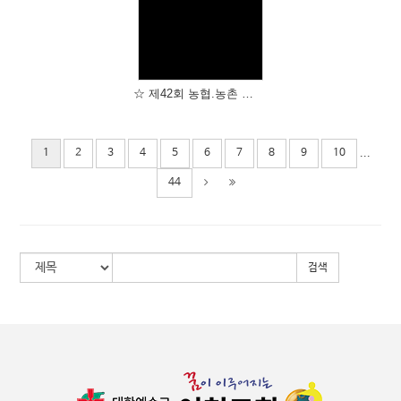
Views
☆ 제42회 농협.농촌 복음화 전국대회 ☆
...
1
2
3
4
5
6
7
8
9
10
44
검색